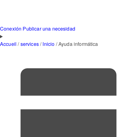
Conexión
Publicar una necesidad
Accueil
/
services
/
Inicio
/
Ayuda informática