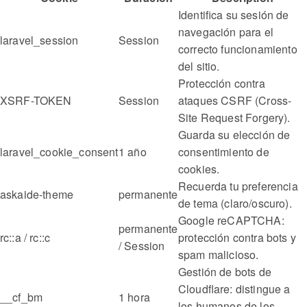
Identifica su sesión de
navegación para el
laravel_session
Session
correcto funcionamiento
del sitio.
Protección contra
XSRF-TOKEN
Session
ataques CSRF (Cross-
Site Request Forgery).
Guarda su elección de
laravel_cookie_consent
1 año
consentimiento de
cookies.
Recuerda tu preferencia
askaide-theme
permanente
de tema (claro/oscuro).
Google reCAPTCHA:
permanente
rc::a / rc::c
protección contra bots y
/ Session
spam malicioso.
Gestión de bots de
Cloudflare: distingue a
__cf_bm
1 hora
los humanos de los