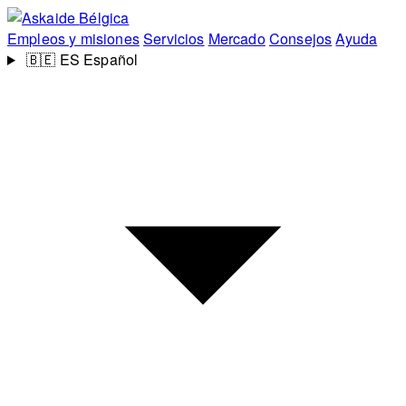
Bélgica
Empleos y misiones
Servicios
Mercado
Consejos
Ayuda
🇧🇪
ES
Español