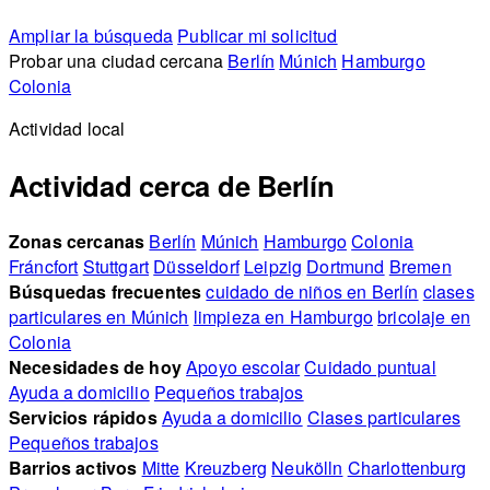
Ampliar la búsqueda
Publicar mi solicitud
Probar una ciudad cercana
Berlín
Múnich
Hamburgo
Colonia
Actividad local
Actividad cerca de Berlín
Zonas cercanas
Berlín
Múnich
Hamburgo
Colonia
Fráncfort
Stuttgart
Düsseldorf
Leipzig
Dortmund
Bremen
Búsquedas frecuentes
cuidado de niños en Berlín
clases
particulares en Múnich
limpieza en Hamburgo
bricolaje en
Colonia
Necesidades de hoy
Apoyo escolar
Cuidado puntual
Ayuda a domicilio
Pequeños trabajos
Servicios rápidos
Ayuda a domicilio
Clases particulares
Pequeños trabajos
Barrios activos
Mitte
Kreuzberg
Neukölln
Charlottenburg