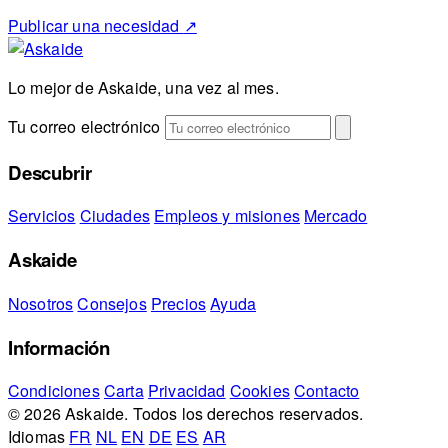
Publicar una necesidad
↗
Lo mejor de Askaide, una vez al mes.
Tu correo electrónico
Descubrir
Servicios
Ciudades
Empleos y misiones
Mercado
Askaide
Nosotros
Consejos
Precios
Ayuda
Información
Condiciones
Carta
Privacidad
Cookies
Contacto
© 2026 Askaide. Todos los derechos reservados.
Idiomas
FR
NL
EN
DE
ES
AR