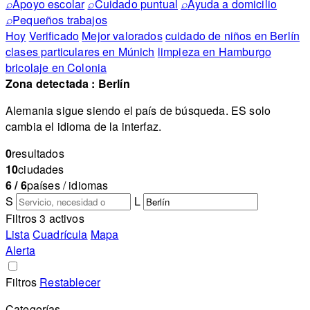
⌕
Apoyo escolar
⌕
Cuidado puntual
⌕
Ayuda a domicilio
⌕
Pequeños trabajos
Hoy
Verificado
Mejor valorados
cuidado de niños en Berlín
clases particulares en Múnich
limpieza en Hamburgo
bricolaje en Colonia
Zona detectada : Berlín
Alemania sigue siendo el país de búsqueda. ES solo
cambia el idioma de la interfaz.
0
resultados
10
ciudades
6 / 6
países / idiomas
S
L
Filtros 3 activos
Lista
Cuadrícula
Mapa
Alerta
Filtros
Restablecer
Categorías