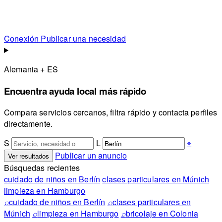
Conexión
Publicar una necesidad
Alemania + ES
Encuentra ayuda local más rápido
Compara servicios cercanos, filtra rápido y contacta perfiles
directamente.
S
L
⌖
Publicar un anuncio
Ver resultados
Búsquedas recientes
cuidado de niños en Berlín
clases particulares en Múnich
limpieza en Hamburgo
⌕
cuidado de niños en Berlín
⌕
clases particulares en
Múnich
⌕
limpieza en Hamburgo
⌕
bricolaje en Colonia