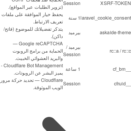
Session
XSRF-TOKEN
(تزوير الطلبات عبر المواقع).
يحفظ خيار الموافقة على ملفات
laravel_cookie_consent
1 سنة
تعريف الارتباط.
يتذكر تفضيلاتك للموضوع (فاتح/
askaide-theme
بيرميد
داكن).
Google reCAPTCHA —
بيرميد /
rc::a / rc::c
الحماية من برامج الروبوت
Session
والبريد العشوائي الخبيث.
Cloudflare Bot Management -
__cf_bm
1 ساعة
يميز البشر عن الروبوتات.
Cloudflare — تحديد حركة مرور
Session
__cfruid
الويب الموثوقة.