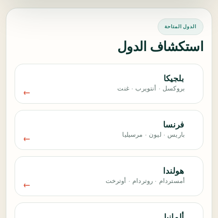
الدول المتاحة
استكشاف الدول
بلجيكا
بروكسل · أنتويرب · غنت
فرنسا
باريس · ليون · مرسيليا
هولندا
أمستردام · روتردام · أوترخت
ألمانيا