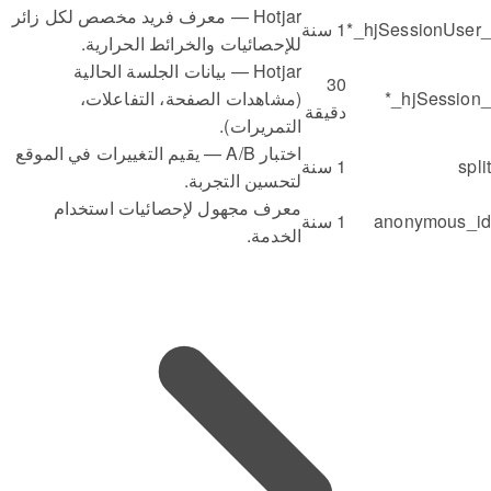
Hotjar — معرف فريد مخصص لكل زائر
_hjSessionUser_*
1 سنة
للإحصائيات والخرائط الحرارية.
Hotjar — بيانات الجلسة الحالية
30
_hjSession_*
(مشاهدات الصفحة، التفاعلات،
دقيقة
التمريرات).
اختبار A/B — يقيم التغييرات في الموقع
split
1 سنة
لتحسين التجربة.
معرف مجهول لإحصائيات استخدام
anonymous_id
1 سنة
الخدمة.