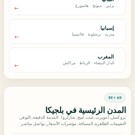
برلين · ميونخ · هامبورغ
إسبانيا
مدريد · برشلونة · فالنسيا
المغرب
الدار البيضاء · الرباط · مراكش
BE + AR
المدن الرئيسية في بلجيكا
بروكسل, أنتويرب, غنت, لييج, شارلروا : المدينة الدقيقة, التوفر,
التقييمات الظاهرة, المسافة, مؤشرات الأسعار, تواصل مباشر.