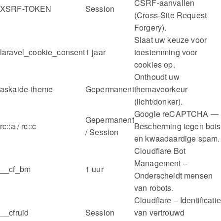
CSRF-aanvallen
XSRF-TOKEN
Session
(Cross-Site Request
Forgery).
Slaat uw keuze voor
laravel_cookie_consent
1 jaar
toestemming voor
cookies op.
Onthoudt uw
askaide-theme
Gepermanent
themavoorkeur
(licht/donker).
Google reCAPTCHA —
Gepermanent
rc::a / rc::c
Bescherming tegen bots
/ Session
en kwaadaardige spam.
Cloudflare Bot
Management – ​​
__cf_bm
1 uur
Onderscheidt mensen
van robots.
Cloudflare – Identificatie
__cfruid
Session
van vertrouwd