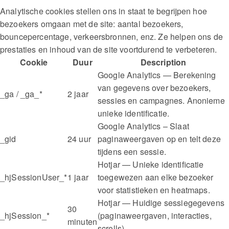
Analytische cookies stellen ons in staat te begrijpen hoe
bezoekers omgaan met de site: aantal bezoekers,
bouncepercentage, verkeersbronnen, enz. Ze helpen ons de
prestaties en inhoud van de site voortdurend te verbeteren.
Cookie
Duur
Description
Google Analytics — Berekening
van gegevens over bezoekers,
_ga / _ga_*
2 jaar
sessies en campagnes. Anonieme
unieke identificatie.
Google Analytics – Slaat
_gid
24 uur
paginaweergaven op en telt deze
tijdens een sessie.
Hotjar — Unieke identificatie
_hjSessionUser_*
1 jaar
toegewezen aan elke bezoeker
voor statistieken en heatmaps.
Hotjar — Huidige sessiegegevens
30
_hjSession_*
(paginaweergaven, interacties,
minuten
scrolls).