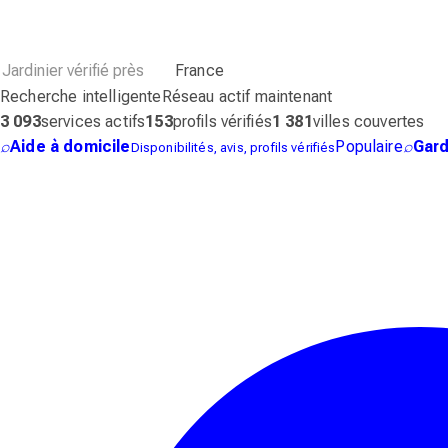
France
Recherche intelligente
Réseau actif maintenant
3 093
services actifs
153
profils vérifiés
1 381
villes couvertes
⌕
Aide à domicile
Populaire
⌕
Gard
Disponibilités, avis, profils vérifiés