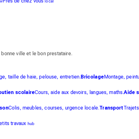
Près de chez vous
w
local
bonne ville et le bon prestataire.
ge, taille de haie, pelouse, entretien.
Bricolage
Montage, peintu
utien scolaire
Cours, aide aux devoirs, langues, maths.
Aide 
ison
Colis, meubles, courses, urgence locale.
Transport
Trajet
etits travaux
hub