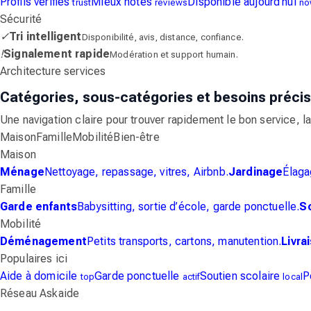
Profils vérifiés
Mieux notés
Disponible aujourd'hui
trust
reviews
no
Sécurité
✓
Tri intelligent
Disponibilité, avis, distance, confiance.
!
Signalement rapide
Modération et support humain.
Architecture services
Catégories, sous-catégories et besoins précis
Une navigation claire pour trouver rapidement le bon service, la 
Maison
Famille
Mobilité
Bien-être
Maison
Ménage
Nettoyage, repassage, vitres, Airbnb.
Jardinage
Élaga
Famille
Garde enfants
Babysitting, sortie d’école, garde ponctuelle.
So
Mobilité
Déménagement
Petits transports, cartons, manutention.
Livra
Populaires ici
Aide à domicile
Garde ponctuelle
Soutien scolaire
P
top
actif
local
Réseau Askaide