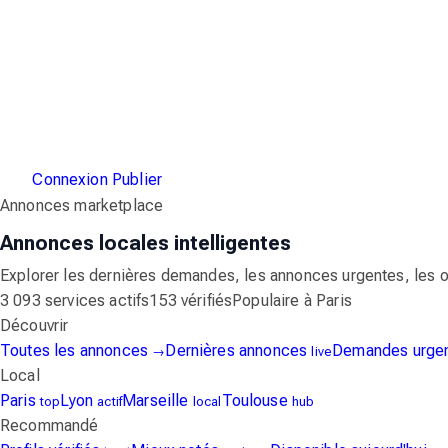
Connexion
Publier
Annonces marketplace
Annonces locales intelligentes
Explorer les dernières demandes, les annonces urgentes, les o
3 093 services actifs
153 vérifiés
Populaire à Paris
Découvrir
Toutes les annonces
Dernières annonces
Demandes urge
→
live
Local
Paris
Lyon
Marseille
Toulouse
top
actif
local
hub
Recommandé