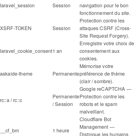
laravel_session
Session
navigation pour le bon
fonctionnement du site.
Protection contre les
XSRF-TOKEN
Session
attaques CSRF (Cross-
Site Request Forgery).
Enregistre votre choix de
laravel_cookie_consent
1 an
consentement aux
cookies.
Mémorise votre
askaide-theme
Permanente
préférence de thème
(clair / sombre).
Google reCAPTCHA —
Permanente
Protection contre les
rc::a / rc::c
/ Session
robots et le spam
malveillant.
Cloudflare Bot
Management —
__cf_bm
1 heure
Distingue les humains