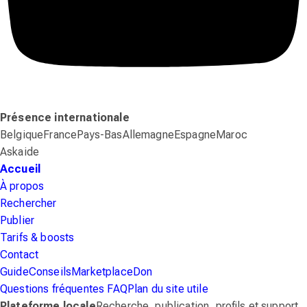
Présence internationale
Belgique
France
Pays-Bas
Allemagne
Espagne
Maroc
Askaide
Accueil
À propos
Rechercher
Publier
Tarifs & boosts
Contact
Guide
Conseils
Marketplace
Don
Questions fréquentes
FAQ
Plan du site
utile
Plateforme locale
Recherche, publication, profils et support