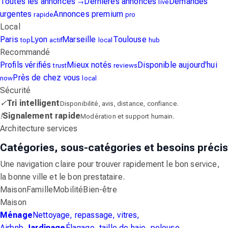
Toutes les annonces
Dernières annonces
Demandes
→
live
urgentes
Annonces premium
rapide
pro
Local
Paris
Lyon
Marseille
Toulouse
top
actif
local
hub
Recommandé
Profils vérifiés
Mieux notés
Disponible aujourd'hui
trust
reviews
Près de chez vous
now
local
Sécurité
✓
Tri intelligent
Disponibilité, avis, distance, confiance.
!
Signalement rapide
Modération et support humain.
Architecture services
Catégories, sous-catégories et besoins précis
Une navigation claire pour trouver rapidement le bon service,
la bonne ville et le bon prestataire.
Maison
Famille
Mobilité
Bien-être
Maison
Ménage
Nettoyage, repassage, vitres,
Airbnb.
Jardinage
Élagage, taille de haie, pelouse,