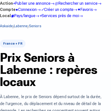
Action
+
Publier une annonce
→
◎
Rechercher un service
→
Compte
●
Connexion
→
✓
Créer un compte
→
♥
Favoris
→
Local
◉
Pays/langue
→
⌖
Services près de moi
→
Askaide
Labenne
Seniors
/
/
France + FR
Prix Seniors à
Labenne : repères
locaux
À Labenne, le prix de Seniors dépend surtout de la durée,
de l’urgence, du déplacement et du niveau de détail de la
demande. Les recherches se concentrent souvent autour