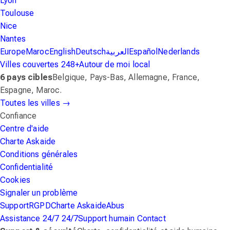
Lyon
Toulouse
Nice
Nantes
Europe
Maroc
English
Deutsch
العربية
Español
Nederlands
Villes couvertes
248+
Autour de moi
local
6 pays cibles
Belgique, Pays-Bas, Allemagne, France,
Espagne, Maroc.
Toutes les villes
→
Confiance
Centre d'aide
Charte Askaide
Conditions générales
Confidentialité
Cookies
Signaler un problème
Support
RGPD
Charte Askaide
Abus
Assistance 24/7
24/7
Support humain
Contact