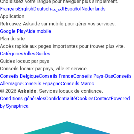
Choisissez votre langue pour naviguer plus simplement.
Français
English
Deutsch
العربية
Español
Nederlands
Application
Retrouvez Askaide sur mobile pour gérer vos services.
Google Play
Aide mobile
Plan du site
Accès rapide aux pages importantes pour trouver plus vite.
Catégories
Villes
Guides
Guides locaux par pays
Conseils locaux par pays, ville et service.
Conseils Belgique
Conseils France
Conseils Pays-Bas
Conseils
Allemagne
Conseils Espagne
Conseils Maroc
© 2026
Askaide
. Services locaux de confiance.
Conditions générales
Confidentialité
Cookies
Contact
Powered
by Synaptrica