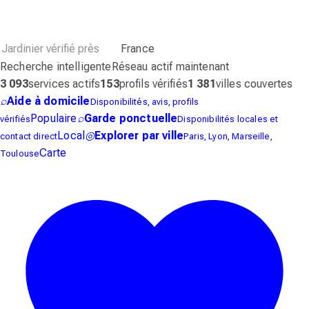
France
Recherche intelligente
Réseau actif maintenant
3 093
services actifs
153
profils vérifiés
1 381
villes couvertes
⌕
Aide à domicile
Disponibilités, avis, profils
Populaire
⌕
Garde ponctuelle
vérifiés
Disponibilités locales et
Local
◎
Explorer par ville
contact direct
Paris, Lyon, Marseille,
Carte
Toulouse