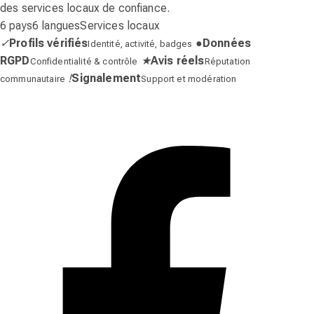
des services locaux de confiance.
6 pays
6 langues
Services locaux
✓
Profils vérifiés
●
Données
Identité, activité, badges
RGPD
★
Avis réels
Confidentialité & contrôle
Réputation
!
Signalement
communautaire
Support et modération