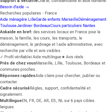
Support & sécurité
Charte, confidentialité et aide humaine.
Besoin d'aide
→
Recherches populaires - France
Aide ménagère Lille
Garde enfants Marseille
Déménagement
Toulouse
Jardinier Bordeaux
Cours particuliers Nantes
Askaide en bref:
des services locaux en France pour la
maison, la famille, les cours, les transports, le
déménagement, le jardinage et l aide administrative, avec
recherche par ville et avis visibles.
✓ Profil vérifiable
i Aide multilingue
★ Avis réels
Près de chez vous
Marseille, Lille, Toulouse, Bordeaux et
communes proches.
Réponses rapides
Aide claire pour chercher, publier ou
contacter.
Cadre sécurisé
Règles, support, confidentialité et
signalement.
Multilingue
EN, FR, DE, AR, ES, NL sur 6 pays cibles.
langues