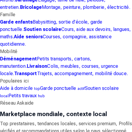
entretien.
Bricolage
Montage, peinture, plomberie, électricité.
Famille
Garde enfants
Babysitting, sortie d’école, garde
ponctuelle.
Soutien scolaire
Cours, aide aux devoirs, langues,
maths.
Aide seniors
Courses, compagnie, assistance
quotidienne.
Mobilité
Déménagement
Petits transports, cartons,
manutention.
Livraison
Colis, meubles, courses, urgence
locale.
Transport
Trajets, accompagnement, mobilité douce.
Populaires ici
Aide à domicile
Garde ponctuelle
Soutien scolaire
top
actif
Petits travaux
local
hub
Réseau Askaide
Marketplace mondiale, contexte local
Top prestataires, tendances locales, services premium, Profils
vérifiés et recommandations utiles selon le pays sélectionné.