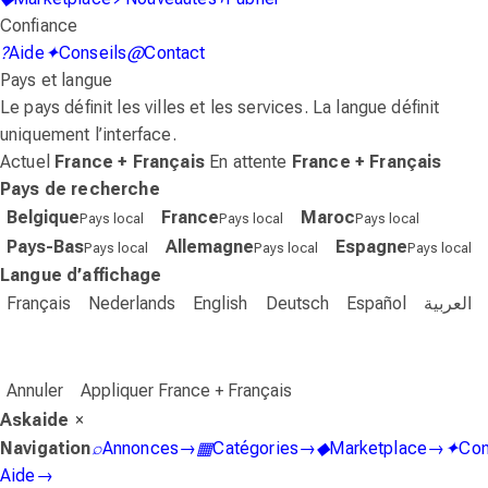
Confiance
?
Aide
✦
Conseils
@
Contact
Pays et langue
Le pays définit les villes et les services. La langue définit
uniquement l’interface.
Actuel
France + Français
En attente
France + Français
Pays de recherche
Belgique
France
Maroc
Pays local
Pays local
Pays local
Pays-Bas
Allemagne
Espagne
Pays local
Pays local
Pays local
Langue d’affichage
Français
Nederlands
English
Deutsch
Español
العربية
Annuler
Appliquer France + Français
Askaide
×
Navigation
⌕
Annonces
→
▦
Catégories
→
◆
Marketplace
→
✦
Con
Aide
→