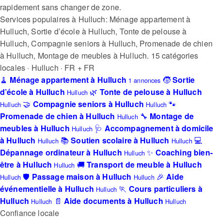
rapidement sans changer de zone.
Services populaires à Hulluch: Ménage appartement à
Hulluch, Sortie d’école à Hulluch, Tonte de pelouse à
Hulluch, Compagnie seniors à Hulluch, Promenade de chien
à Hulluch, Montage de meubles à Hulluch.
15 catégories
locales · Hulluch · FR + FR
🧹
Ménage appartement à Hulluch
🧒
Sortie
1 annonces
d’école à Hulluch
🌿
Tonte de pelouse à Hulluch
Hulluch
🤝
Compagnie seniors à Hulluch
🐾
Hulluch
Hulluch
Promenade de chien à Hulluch
🔧
Montage de
Hulluch
meubles à Hulluch
🩺
Accompagnement à domicile
Hulluch
à Hulluch
📚
Soutien scolaire à Hulluch
💻
Hulluch
Hulluch
Dépannage ordinateur à Hulluch
✨
Coaching bien-
Hulluch
être à Hulluch
🚚
Transport de meuble à Hulluch
Hulluch
🛡️
Passage maison à Hulluch
🎉
Aide
Hulluch
Hulluch
événementielle à Hulluch
🏃
Cours particuliers à
Hulluch
Hulluch
📄
Aide documents à Hulluch
Hulluch
Hulluch
Confiance locale