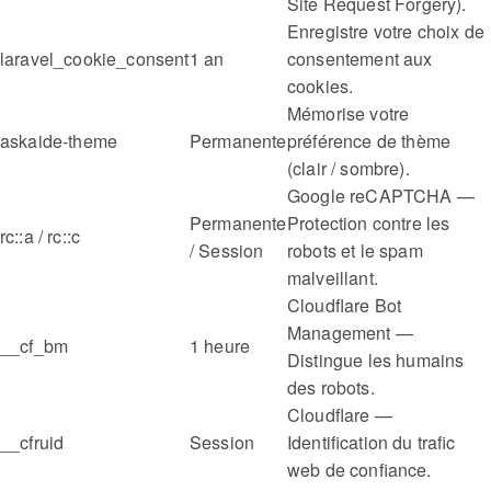
Site Request Forgery).
Enregistre votre choix de
laravel_cookie_consent
1 an
consentement aux
cookies.
Mémorise votre
askaide-theme
Permanente
préférence de thème
(clair / sombre).
Google reCAPTCHA —
Permanente
Protection contre les
rc::a / rc::c
/ Session
robots et le spam
malveillant.
Cloudflare Bot
Management —
__cf_bm
1 heure
Distingue les humains
des robots.
Cloudflare —
__cfruid
Session
Identification du trafic
web de confiance.