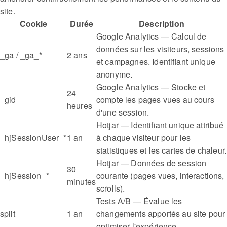
site.
Cookie
Durée
Description
Google Analytics — Calcul de
données sur les visiteurs, sessions
_ga / _ga_*
2 ans
et campagnes. Identifiant unique
anonyme.
Google Analytics — Stocke et
24
_gid
compte les pages vues au cours
heures
d'une session.
Hotjar — Identifiant unique attribué
_hjSessionUser_*
1 an
à chaque visiteur pour les
statistiques et les cartes de chaleur.
Hotjar — Données de session
30
_hjSession_*
courante (pages vues, interactions,
minutes
scrolls).
Tests A/B — Évalue les
split
1 an
changements apportés au site pour
optimiser l'expérience.