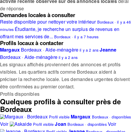
activité récente observée sur des annonces locales
délai
de réponse
Demandes locales à consulter
Reste disponible pour nettoyer votre intérieur
Bordeaux · il y a 46
Étudiante, je recherche un surplus de revenus en
minutes
offrant mes services de...
Bordeaux · il y a 7 heures
Profils locaux à contacter
Margaux
Bordeaux · Aide-ménagère
Jeanne
il y a 2 ans
Bordeaux · Aide-ménagère
il y a 2 ans
Les signaux affichés proviennent des annonces et profils
visibles.
Les quartiers actifs comme Bordeaux aident à
préciser la recherche locale.
Les demandes urgentes doivent
être confirmées au premier contact.
Profils disponibles
Quelques profils à consulter près de
Bordeaux
Margaux
Profil visible
Bordeaux · disponibles
Voir
Joan
Voir
Profil visible
Bordeaux · disponibles
Jeanne
Profil visible
Bordeaux · disponibles