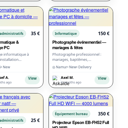
35 €
150 €
 administratifs
Informatique
rmatique &
Photographe événementiel —
ge PC
mariages & fêtes
 informatique à
Photographe professionnel :
installation
mariages, baptêmes,
Mac, suppression
anniversaires, événements
i
• New
◎ Namur
• New
• Delivery
imisation,
corporate. Matériel pro (Sony
tion WiFi/imprimante,
A7IV). Forfait demi-journé...
sef A.
Axel M.
View
View
ths ago
4 months ago
350 €
Équipement bureau
25 €
 administratifs
Projecteur Epson EB-FH52 Full
HD WiFi