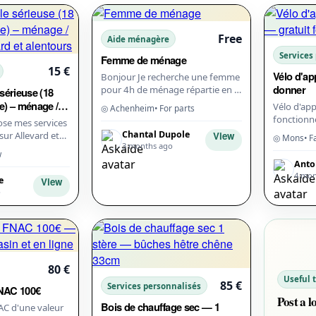
Free
Aide ménagère
Services
Femme de ménage
15 €
Vélo d'a
Bonjour Je recherche une femme
donner
pour 4h de ménage répartie en 2
sérieuse (18
fois par semaine.
e) – ménage /
Vélo d'ap
◎ Achenheim
• For parts
fonctionne
s'allume p
Chantal Dupole
View
sur Allevard et
◎ Mons
• F
résistance
3 months ago
’attache beaucoup
w
venir cherc
 confianc...
Anto
4 mon
e
View
o
80 €
Useful 
85 €
Services personnalisés
NAC 100€
Post a l
Bois de chauffage sec — 1
AC d'une valeur