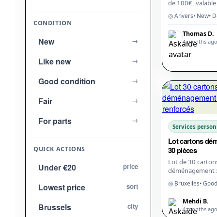
de 100€, valable
en ligne. Reçue 
◎ Anvers
• New
• D
mon anniversaire
CONDITION
80€. Env...
Thomas D.
New
→
4 months ag
Like new
→
Good condition
→
Fair
→
For parts
→
Services person
Lot cartons d
QUICK ACTIONS
30 pièces
Lot de 30 carton
Under €20
price
déménagement :
(60x40x40), 5 ren
◎ Bruxelles
• Good
Lowest price
sort
5 penderie. Utili
bon état. Sco...
Mehdi B.
Brussels
city
4 months ag