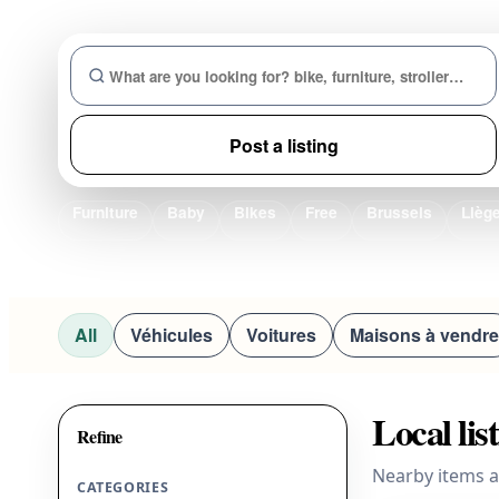
Post a listing
Furniture
Baby
Bikes
Free
Brussels
Lièg
All
Véhicules
Voitures
Maisons à vendre
Local lis
Refine
Nearby items a
CATEGORIES