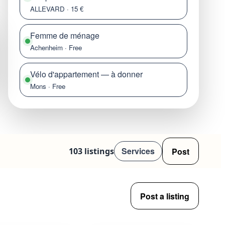
ALLEVARD · 15 €
Femme de ménage
Achenheim · Free
Vélo d'appartement — à donner
Mons · Free
Services
Post
103 listings
Post a listing