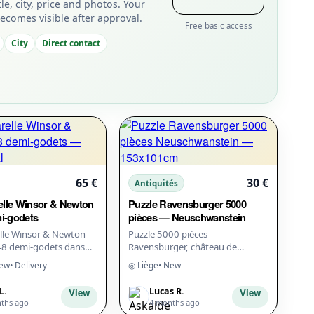
tle, city, price and photos. Your
becomes visible after approval.
Free basic access
City
Direct contact
65 €
30 €
Antiquités
elle Winsor & Newton
Puzzle Ravensburger 5000
i-godets
pièces — Neuschwanstein
elle Winsor & Newton
Puzzle 5000 pièces
8 demi-godets dans
Ravensburger, château de
l. Pinceaux, palette de
Neuschwanstein. Neuf, encore
New
• Delivery
◎ Liège
• New
t éponge inclus. Neuf,
sous cellophane. Cadeau en
double. Taille assemblé : 153x...
L.
Lucas R.
View
View
ths ago
4 months ago