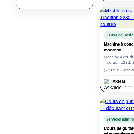
Cartes collecti
Machine à coud
moderne
Machine à coudr
Tradition 2282, 
couture, bouton
◎ Namur
• Good c
automatiques. Enf
Avec pédale, acce
Axel M.
4 months ag
Services admini
Cours de guita
débutant/interm