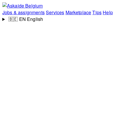
Belgium
Jobs & assignments
Services
Marketplace
Tips
Help
🇧🇪
EN
English