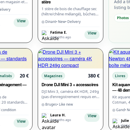
stère
Add a ti
 en magasin et
en double pour
listing 
1 stère de bois de chauffage sec
elivery
. Prix ferme
(hêtre/chêne mélangé), bûches
Photos
33cm. Séché 2 ans en hangar
View
◎ Dinant
• New
• Delivery
aéré. Taux d'humidité
o
Fatima E.
View
4 months ago
20 €
380 €
nalisés
Magazines
Livres
éménagement —
Drone DJI Mini 3 + accessoires
Kit aquar
— 48 dem
DJI Mini 3, caméra 4K HDR, 249g
(pas d'enregistrement requis en
s de
Kit aquar
Belgique). 2 batteries (38 min
 20 standards
Cotman, 4
◎ Bruges
• Like new
chacune), radiocommande RC
forcés (livres),
boîte méta
 condition
◎ Gand
• 
avec écr...
sés une fois, en
mélange e
Laura H.
View
jamais...
4 months ago
Julie 
View
o
4 mon