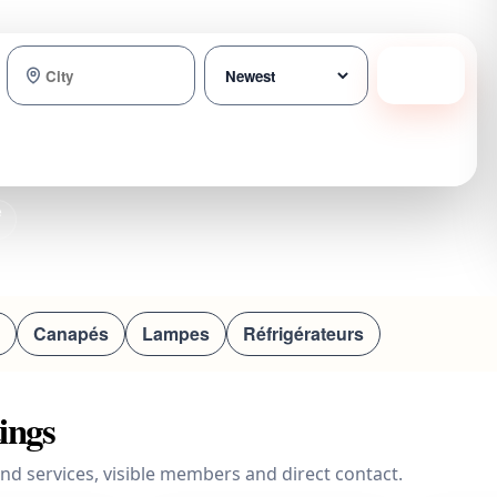
Search
e
Canapés
Lampes
Réfrigérateurs
tings
nd services, visible members and direct contact.