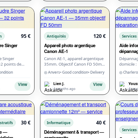
95 €
120 €
on
Antiquités
Services
re Singer
Appareil photo argentique
Aide info
Canon AE-1
dépanna
e Singer
Canon AE-1, appareil argentique
Dépannage
32 points de
35mm. Objectif Canon FD 50mm
domicile : 
nières
f/1.8. Cellule fonctionnelle,
Windows/
ondition
◎ Anvers
• Good condition
• Delivery
◎ Charlero
ilage facile.
obturateur précis. Avec étui cuir
virus, opt
ssoires...
et sa...
configura
Lien J.
Yous
View
View
récu...
o
4 months ago
4 mon
30 €
40 €
stratifs
Informatique
Services
re —
Déménagement & transport —
édiaire
camionnette