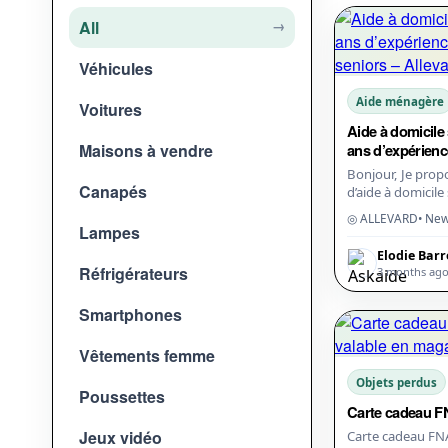
All
→
Véhicules
Aide ménagère
Voitures
Aide à domicile 
Maisons à vendre
ans d’expérienc
senior...
Bonjour, Je propose mes services
Canapés
d’aide à domicile 
ses alentours. J
◎ ALLEVARD
• Ne
d’importance à la
Lampes
Elodie Barr
Réfrigérateurs
3 months ag
Smartphones
Vêtements femme
Objets perdus
Poussettes
Carte cadeau F
Jeux vidéo
Carte cadeau FN