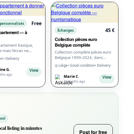
Free
 personnalisés
45 €
Échanges
ppartement — à
Collection pièces euro
Belgique complète
partement basique,
 mais l'écran ne
Collection complète pièces euro
lus. Pédalage fluide,
Belgique 1999-2024, dans
air
• Delivery
 réglable. Gratuit, à
classeur numismatique. Toutes
◎ Liège
• Good condition
• Delivery
...
les faces nationales, y compris les
ine G.
View
commémo...
ths ago
Marie C.
View
4 months ago
tool
ocal listing in minutes
Post for free