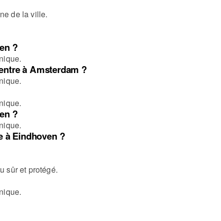
e de la ville.
en ?
nique.
n centre à Amsterdam ?
nique.
nique.
en ?
nique.
se à Eindhoven ?
u sûr et protégé.
nique.