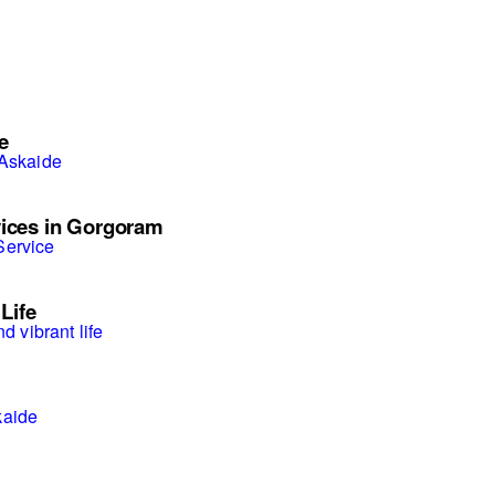
e
 Askaide
vices in Gorgoram
Service
Life
d vibrant life
kaide