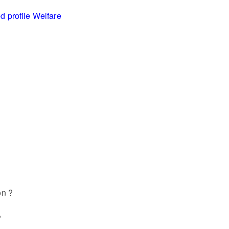
ed profile Welfare
on ?
?