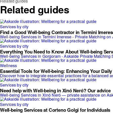
Related guides
Related guides
Services by city
Find a Good Well-being Contractor in Termini Imeres
Well-being Services in Termini Imerese - Private Matching on
Services by city
Everything You Need to Know About Well-being Ser
Well-being Services in Gorgoram - Askaide Private Matching 
Wellness
Essential Tools for Well-being: Enhancing Your Daily 
Discover how to integrate essential practices for a balanced an
Services by city
Need help with Well-being in Xinó Neró? Our advice
Well-being Services in Xinó Neró — private assistance on As
Services by city
Well-being Services at Corteno Golgi for Individuals