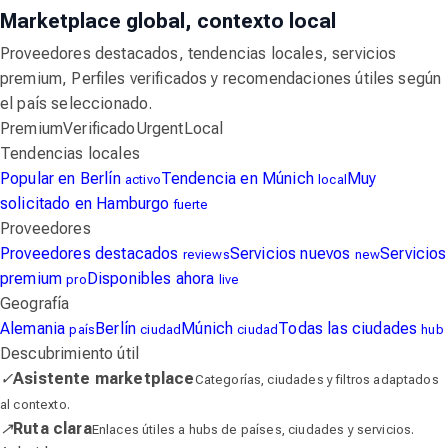
Marketplace global, contexto local
Proveedores destacados, tendencias locales, servicios
premium, Perfiles verificados y recomendaciones útiles según
el país seleccionado.
Premium
Verificado
Urgent
Local
Tendencias locales
Popular en Berlín
Tendencia en Múnich
Muy
activo
local
solicitado en Hamburgo
fuerte
Proveedores
Proveedores destacados
Servicios nuevos
Servicios
reviews
new
premium
Disponibles ahora
pro
live
Geografía
Alemania
Berlín
Múnich
Todas las ciudades
país
ciudad
ciudad
hub
Descubrimiento útil
✓
Asistente marketplace
Categorías, ciudades y filtros adaptados
al contexto.
↗
Ruta clara
Enlaces útiles a hubs de países, ciudades y servicios.