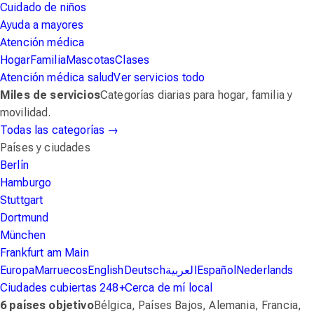
Cuidado de niños
Ayuda a mayores
Atención médica
Hogar
Familia
Mascotas
Clases
Atención médica
salud
Ver servicios
todo
Miles de servicios
Categorías diarias para hogar, familia y
movilidad.
Todas las categorías
→
Países y ciudades
Berlín
Hamburgo
Stuttgart
Dortmund
München
Frankfurt am Main
Europa
Marruecos
English
Deutsch
العربية
Español
Nederlands
Ciudades cubiertas
248+
Cerca de mí
local
6 países objetivo
Bélgica, Países Bajos, Alemania, Francia,