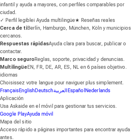
infantil y ayuda a mayores, con perfiles comparables por
ciudad.
✓ Perfil legible
i Ayuda multilingüe
★ Reseñas reales
Cerca de ti
Berlín, Hamburgo, München, Köln y municipios
cercanos.
Respuestas rápidas
Ayuda clara para buscar, publicar o
contactar.
Marco seguro
Reglas, soporte, privacidad y denuncias.
Multilingüe
EN, FR, DE, AR, ES, NL en 6 países objetivo.
idiomas
Choisissez votre langue pour naviguer plus simplement.
Français
English
Deutsch
العربية
Español
Nederlands
Aplicación
Usa Askaide en el móvil para gestionar tus servicios.
Google Play
Ayuda móvil
Mapa del sitio
Acceso rápido a páginas importantes para encontrar ayuda
antes.