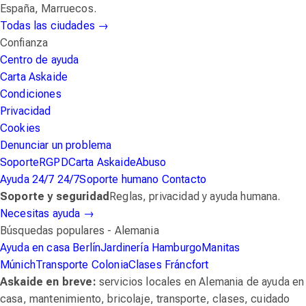
España, Marruecos.
Todas las ciudades
→
Confianza
Centro de ayuda
Carta Askaide
Condiciones
Privacidad
Cookies
Denunciar un problema
Soporte
RGPD
Carta Askaide
Abuso
Ayuda 24/7
24/7
Soporte humano
Contacto
Soporte y seguridad
Reglas, privacidad y ayuda humana.
Necesitas ayuda
→
Búsquedas populares - Alemania
Ayuda en casa Berlín
Jardinería Hamburgo
Manitas
Múnich
Transporte Colonia
Clases Fráncfort
Askaide en breve:
servicios locales en Alemania de ayuda en
casa, mantenimiento, bricolaje, transporte, clases, cuidado