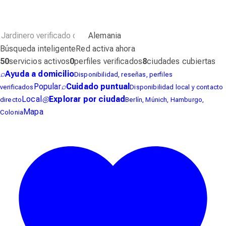
Alemania
Búsqueda inteligente
Red activa ahora
50
servicios activos
0
perfiles verificados
8
ciudades cubiertas
⌕
Ayuda a domicilio
Disponibilidad, reseñas, perfiles
Popular
⌕
Cuidado puntual
verificados
Disponibilidad local y contacto
Local
◎
Explorar por ciudad
directo
Berlín, Múnich, Hamburgo,
Mapa
Colonia