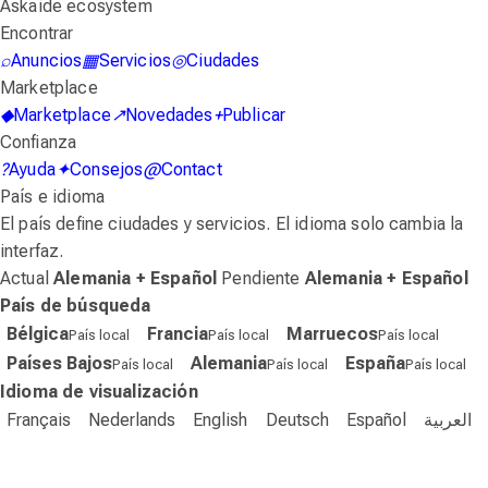
Askaide ecosystem
Encontrar
⌕
Anuncios
▦
Servicios
◎
Ciudades
Marketplace
◆
Marketplace
↗
Novedades
+
Publicar
Confianza
?
Ayuda
✦
Consejos
@
Contact
País e idioma
El país define ciudades y servicios. El idioma solo cambia la
interfaz.
Actual
Alemania + Español
Pendiente
Alemania + Español
País de búsqueda
Bélgica
Francia
Marruecos
País local
País local
País local
Países Bajos
Alemania
España
País local
País local
País local
Idioma de visualización
Français
Nederlands
English
Deutsch
Español
العربية