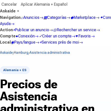
Cancelar
Aplicar Alemania + Español
Askaide
×
Navigation
⌕
Anuncios
→
▦
Categorías
→
◆
Marketplace
→
✦
Con
Ayuda
→
Action
+
Publicar un anuncio
→
◎
Rechercher un service
→
Compte
●
Conexión
→
✓
Créer un compte
→
♥
Favoris
→
Local
◉
Pays/langue
→
⌖
Services près de moi
→
Askaide
Hamburg
Asistencia administrativa
/
/
Alemania + ES
Precios de
Asistencia
administrativa en