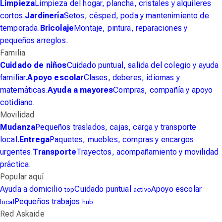
Limpieza
Limpieza del hogar, plancha, cristales y alquileres
cortos.
Jardinería
Setos, césped, poda y mantenimiento de
temporada.
Bricolaje
Montaje, pintura, reparaciones y
pequeños arreglos.
Familia
Cuidado de niños
Cuidado puntual, salida del colegio y ayuda
familiar.
Apoyo escolar
Clases, deberes, idiomas y
matemáticas.
Ayuda a mayores
Compras, compañía y apoyo
cotidiano.
Movilidad
Mudanza
Pequeños traslados, cajas, carga y transporte
local.
Entrega
Paquetes, muebles, compras y encargos
urgentes.
Transporte
Trayectos, acompañamiento y movilidad
práctica.
Popular aquí
Ayuda a domicilio
Cuidado puntual
Apoyo escolar
top
activo
Pequeños trabajos
local
hub
Red Askaide