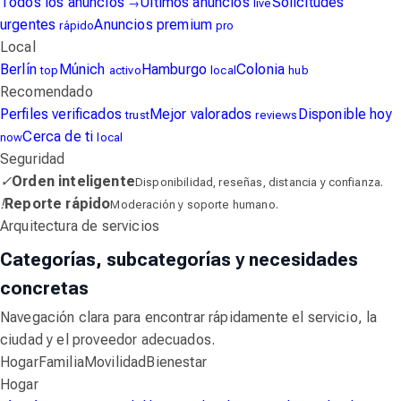
Todos los anuncios
Últimos anuncios
Solicitudes
→
live
urgentes
Anuncios premium
rápido
pro
Local
Berlín
Múnich
Hamburgo
Colonia
top
activo
local
hub
Recomendado
Perfiles verificados
Mejor valorados
Disponible hoy
trust
reviews
Cerca de ti
now
local
Seguridad
✓
Orden inteligente
Disponibilidad, reseñas, distancia y confianza.
!
Reporte rápido
Moderación y soporte humano.
Arquitectura de servicios
Categorías, subcategorías y necesidades
concretas
Navegación clara para encontrar rápidamente el servicio, la
ciudad y el proveedor adecuados.
Hogar
Familia
Movilidad
Bienestar
Hogar