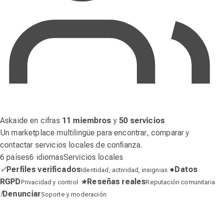
Askaide en cifras
11 miembros
y
50 servicios
Un marketplace multilingüe para encontrar, comparar y
contactar servicios locales de confianza.
6 países
6 idiomas
Servicios locales
✓
Perfiles verificados
●
Datos
Identidad, actividad, insignias
RGPD
★
Reseñas reales
Privacidad y control
Reputación comunitaria
!
Denunciar
Soporte y moderación