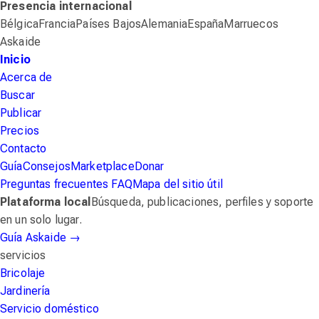
Presencia internacional
Bélgica
Francia
Países Bajos
Alemania
España
Marruecos
Askaide
Inicio
Acerca de
Buscar
Publicar
Precios
Contacto
Guía
Consejos
Marketplace
Donar
Preguntas frecuentes
FAQ
Mapa del sitio
útil
Plataforma local
Búsqueda, publicaciones, perfiles y soporte
en un solo lugar.
Guía Askaide
→
servicios
Bricolaje
Jardinería
Servicio doméstico