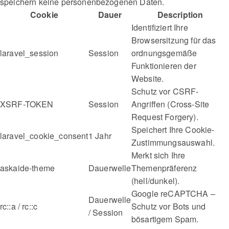
speichern keine personenbezogenen Daten.
Cookie
Dauer
Description
Identifiziert Ihre
Browsersitzung für das
laravel_session
Session
ordnungsgemäße
Funktionieren der
Website.
Schutz vor CSRF-
XSRF-TOKEN
Session
Angriffen (Cross-Site
Request Forgery).
Speichert Ihre Cookie-
laravel_cookie_consent
1 Jahr
Zustimmungsauswahl.
Merkt sich Ihre
askaide-theme
Dauerwelle
Themenpräferenz
(hell/dunkel).
Google reCAPTCHA –
Dauerwelle
rc::a / rc::c
Schutz vor Bots und
/ Session
bösartigem Spam.