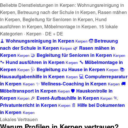
Beliebte Dienstleistungen in Kerpen: Wohnungsreinigung in
Kerpen, Betreuung nach der Schule in Kerpen, Rasen mähen
in Kerpen, Begleitung für Senioren in Kerpen, Hund
ausführen in Kerpen, Möbelmontage in Kerpen.
15 lokale
Kategorien · Kerpen · DE + DE
🧹
Wohnungsreinigung in Kerpen
🧒
Betreuung
Kerpen
nach der Schule in Kerpen
🌿
Rasen mähen in
Kerpen
Kerpen
🤝
Begleitung für Senioren in Kerpen
Kerpen
Kerpen
🐾
Hund ausführen in Kerpen
🔧
Möbelmontage in
Kerpen
Kerpen
🩺
Begleitung zu Hause in Kerpen
📚
Kerpen
Kerpen
Hausaufgabenhilfe in Kerpen
💻
Computerreparatur
Kerpen
in Kerpen
✨
Wellness-Coaching in Kerpen
🚚
Kerpen
Kerpen
Möbeltransport in Kerpen
🛡️
Hauskontrolle in
Kerpen
Kerpen
🎉
Event-Aufbauhilfe in Kerpen
🏃
Kerpen
Kerpen
Privatunterricht in Kerpen
📄
Hilfe bei Dokumenten
Kerpen
in Kerpen
Kerpen
Lokales Vertrauen
Warum Profilen in Kerpen vertrauen?