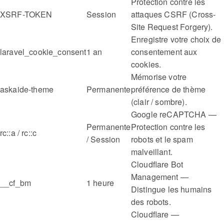
Protection contre les
XSRF-TOKEN
Session
attaques CSRF (Cross-
Site Request Forgery).
Enregistre votre choix de
laravel_cookie_consent
1 an
consentement aux
cookies.
Mémorise votre
askaide-theme
Permanente
préférence de thème
(clair / sombre).
Google reCAPTCHA —
Permanente
Protection contre les
rc::a / rc::c
/ Session
robots et le spam
malveillant.
Cloudflare Bot
Management —
__cf_bm
1 heure
Distingue les humains
des robots.
Cloudflare —