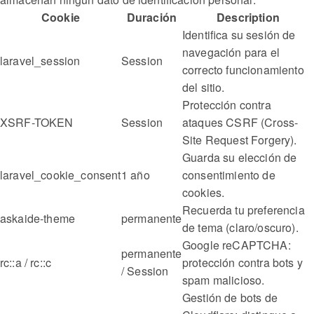
Cookie
Duración
Description
Identifica su sesión de
navegación para el
laravel_session
Session
correcto funcionamiento
del sitio.
Protección contra
XSRF-TOKEN
Session
ataques CSRF (Cross-
Site Request Forgery).
Guarda su elección de
laravel_cookie_consent
1 año
consentimiento de
cookies.
Recuerda tu preferencia
askaide-theme
permanente
de tema (claro/oscuro).
Google reCAPTCHA:
permanente
rc::a / rc::c
protección contra bots y
/ Session
spam malicioso.
Gestión de bots de