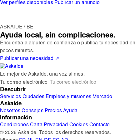
Ver perfiles disponibles
Publicar un anuncio
ASKAIDE / BE
Ayuda local, sin complicaciones.
Encuentra a alguien de confianza o publica tu necesidad en
pocos minutos.
Publicar una necesidad
↗
Lo mejor de Askaide, una vez al mes.
Tu correo electrónico
Descubrir
Servicios
Ciudades
Empleos y misiones
Mercado
Askaide
Nosotros
Consejos
Precios
Ayuda
Información
Condiciones
Carta
Privacidad
Cookies
Contacto
© 2026 Askaide. Todos los derechos reservados.
Idiomas
FR
NL
EN
DE
ES
AR